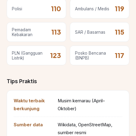
110
119
Polisi
Ambulans / Medis
Pemadam
113
115
SAR / Basarnas
Kebakaran
PLN (Gangguan
Posko Bencana
123
117
Listrik)
(BNPB)
Tips Praktis
Waktu terbaik
Musim kemarau (April–
berkunjung
Oktober)
Sumber data
Wikidata, OpenStreetMap,
sumber resmi